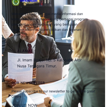
Website ini hadir sebagai media informasi dan
komunikasi untuk mendukung berbagai program
pengembangan madrasah yang bertujuan
meningkatkan mutu pendidikan dan layanan
kami.
ALAMAT
Jl. Imam Bonjol No. 5 Kalabahi, Alor
Nusa Tenggara Timur.
OUR NEWSLETTER
Please subscribe to our newsletter to get all the great
Offers
JOIN US NOW