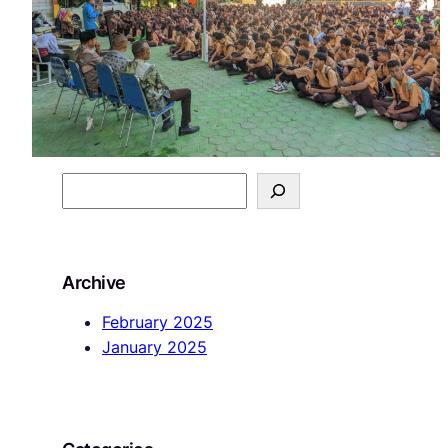
S
e
a
r
Archive
c
h
February 2025
January 2025