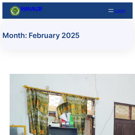
Skip
MAN ALOR
Login
to
content
Month:
February 2025